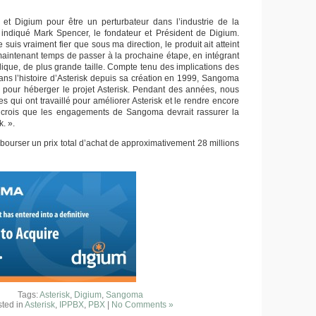
k et Digium pour être un perturbateur dans l’industrie de la
indiqué Mark Spencer, le fondateur et Président de Digium.
 suis vraiment fier que sous ma direction, le produit ait atteint
 maintenant temps de passer à la prochaine étape, en intégrant
que, de plus grande taille. Compte tenu des implications des
s l’histoire d’Asterisk depuis sa création en 1999, Sangoma
l pour héberger le projet Asterisk. Pendant des années, nous
 qui ont travaillé pour améliorer Asterisk et le rendre encore
e crois que les engagements de Sangoma devrait rassurer la
. ».
ourser un prix total d’achat de approximativement 28 millions
Tags:
Asterisk
,
Digium
,
Sangoma
ted in
Asterisk
,
IPPBX
,
PBX
|
No Comments »