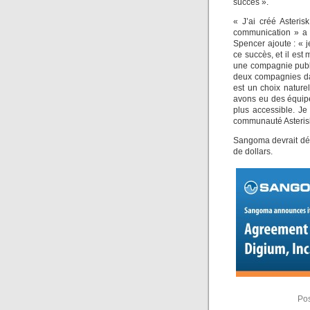
succès ».
« J’ai créé Asteris
communication » a 
Spencer ajoute : « je
ce succès, et il est
une compagnie publi
deux compagnies dan
est un choix nature
avons eu des équipes
plus accessible. J
communauté Asterisk
Sangoma devrait déb
de dollars.
Pos