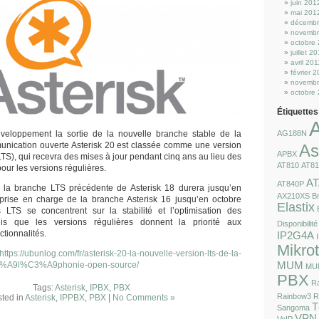
juin 201
mai 201
décembr
novembr
octobre
juillet 2
avril 201
février 
novembr
octobre
Étiquettes
eloppement la sortie de la nouvelle branche stable de la
AG188N
unication ouverte Asterisk 20 est classée comme une version
As
APBX
TS), qui recevra des mises à jour pendant cinq ans au lieu des
AT810
AT8
our les versions régulières.
AT
AT840P
 la branche LTS précédente de Asterisk 18 durera jusqu’en
AX210XS
Br
 prise en charge de la branche Asterisk 16 jusqu’en octobre
Elastix
 LTS se concentrent sur la stabilité et l’optimisation des
dis que les versions régulières donnent la priorité aux
Disponibilité
ctionnalités.
IP2G4A
Mikrot
https://ubunlog.com/fr/asterisk-20-la-nouvelle-version-lts-de-la-
3%A9l%C3%A9phonie-open-source/
MUM
MU
PBX
R
Tags:
Asterisk
,
IPBX
,
PBX
Rainbow3
R
ted in
Asterisk
,
IPPBX
,
PBX
|
No Comments »
T
Sangoma
VPN