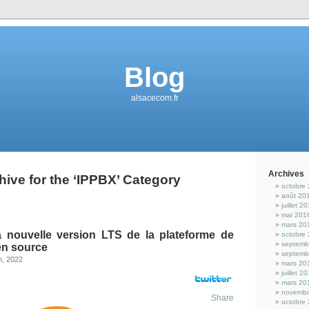
Blog
alsacecom.fr
Archives
hive for the ‘IPPBX’ Category
octobre
août 20
juillet 2
mai 201
mars 20
la nouvelle version LTS de la plateforme de
octobre
septemb
en source
septemb
h, 2022
mars 20
juillet 2
mars 20
novembr
Share
octobre