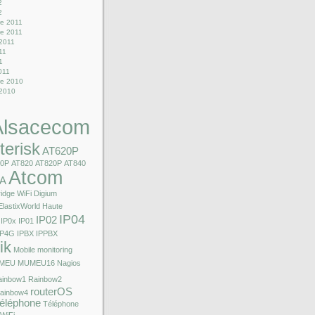
2
2
e 2011
e 2011
 2011
011
1
2011
e 2010
 2010
Alsacecom
terisk
AT620P
10P
AT820
AT820P
AT840
Atcom
A
idge WiFi
Digium
ElastixWorld
Haute
IP04
IP02
IP0x
IP01
IP4G
IPBX
IPPBX
ik
Mobile
monitoring
MEU
MUMEU16
Nagios
ainbow1
Rainbow2
routerOS
ainbow4
éléphone
Téléphone