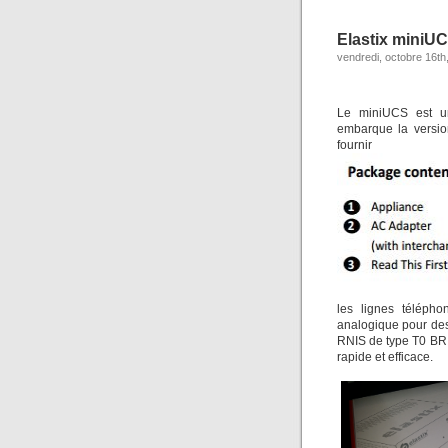
Elastix miniU
vendredi, octobre 16th
Le miniUCS est un
embarque la versio
fourni
les lignes télépho
analogique pour des
RNIS de type T0 BRI
rapide et efficace.