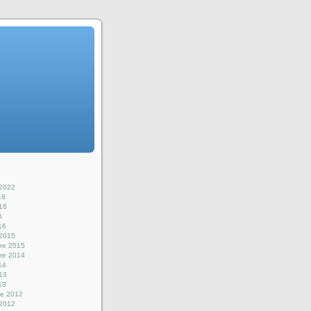
 2022
18
016
6
16
 2015
re 2015
re 2014
14
013
13
e 2012
 2012