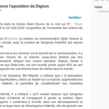
VoIP
ce l’aquisition de Digium
Liens
8
www.als
re dans le monde Open Source de la voix sur IP :
Share
 le 23 Août 2018 l’acquisition de l’ensemble des actions de
eur d’
Asterisk
, la solution de communication Open Source la
 le monde, avec la solution de Sangoma FreePBX qui repose
sk.
um est un pur pionnier sur le marché de la communication, il a
Open Source de ce marché, jusqu’alors dominé par des
pendants utilisant leur propre standard. Digium, basée à
ama aux Etats-Unis, est une société privée ayant 40% de ses
appuyés sur une énorme base de clients dans le monde.
O de Sangoma, Bill Wignall, a indiqué que « la transaction
significatives, créera un leader sur ce marché, augmentera les
s matériel, et permettra de complémenter nos mutuelles
terisk, il a indiqué « qu’il voulait rassurer que Sangoma
aleur d’Asterisk et s’engageait à garder la solution Open
goma « continuera à investir dans son développement et
e la large base de développeurs Asterisk, afin de garantir son