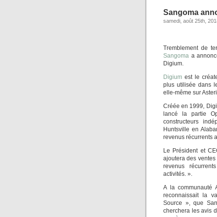
Sangoma annon
samedi, août 25th, 201
Tremblement de ter
Sangoma
a annoncé
Digium.
Digium
est le créat
plus utilisée dans
elle-même sur Asteri
Créée en 1999, Digi
lancé la partie 
constructeurs indé
Huntsville en Alab
revenus récurrents 
Le Président et CE
ajoutera des ventes 
revenus récurrent
activités. ».
A la communauté As
reconnaissait la v
Source », que San
cherchera les avis d