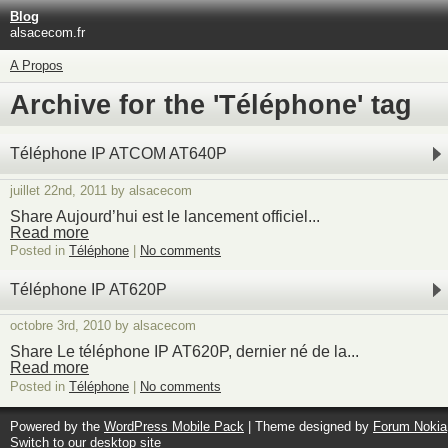
Blog
alsacecom.fr
A Propos
Archive for the 'Téléphone' tag
Téléphone IP ATCOM AT640P
juillet 22nd, 2011 by alsacecom
Share Aujourd’hui est le lancement officiel...
Read more
Posted in
Téléphone
|
No comments
Téléphone IP AT620P
octobre 3rd, 2010 by alsacecom
Share Le téléphone IP AT620P, dernier né de la...
Read more
Posted in
Téléphone
|
No comments
Powered by the
WordPress Mobile Pack
| Theme designed by
Forum Nokia
Switch to our desktop site