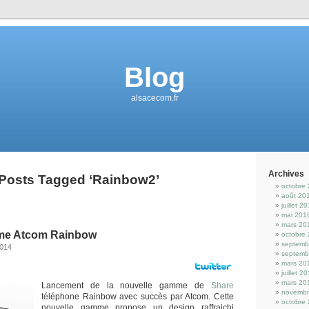
Blog
alsacecom.fr
Archives
Posts Tagged ‘Rainbow2’
octobre
août 20
juillet 2
mai 201
mars 20
me Atcom Rainbow
octobre
septemb
2014
septemb
mars 20
juillet 2
mars 20
Lancement de la nouvelle gamme de
Share
novembr
téléphone Rainbow avec succès par Atcom. Cette
octobre
nouvelle gamme propose un design raffraichi