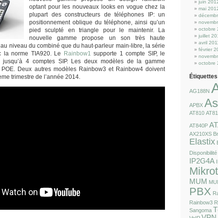
juin 201
optant pour les nouveaux looks en vogue chez la
mai 201
plupart des constructeurs de téléphones IP: un
décembr
positionnement oblique du téléphone, ainsi qu’un
novembr
octobre
pied sculpté en triangle pour le maintenir. La
juillet 2
nouvelle gamme propose un son très haute
avril 201
 au niveau du combiné que du haut-parleur main-libre, la série
février 
ec la norme TIA920. Le
Rainbow1
supporte 1 compte SIP, le
novembr
e jusqu’à 4 comptes SIP. Les deux modèles de la gamme
octobre
e POE. Deux autres modèles Rainbow3 et Rainbow4 doivent
Étiquettes
ième trimestre de l’année 2014.
AG188N
As
APBX
AT810
AT8
AT
AT840P
AX210XS
Br
Elastix
Disponibilité
IP2G4A
Mikrot
MUM
MU
PBX
R
Rainbow3
R
T
Sangoma
VPN