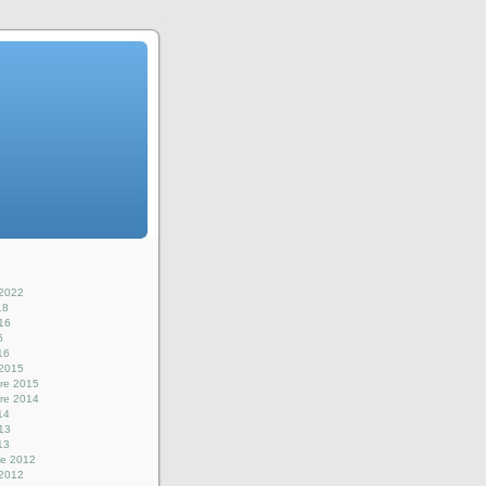
 2022
18
016
6
16
 2015
re 2015
re 2014
14
013
13
e 2012
 2012