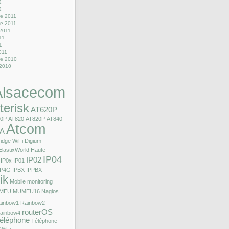
2
2
e 2011
e 2011
 2011
011
1
2011
e 2010
 2010
Alsacecom
terisk
AT620P
10P
AT820
AT820P
AT840
Atcom
A
idge WiFi
Digium
ElastixWorld
Haute
IP04
IP02
IP0x
IP01
IP4G
IPBX
IPPBX
ik
Mobile
monitoring
MEU
MUMEU16
Nagios
ainbow1
Rainbow2
routerOS
ainbow4
éléphone
Téléphone