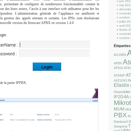
juin 201
ée
, permettant de configurer de no
mbreuses fonctionnalités comme la
mai 201
on des listes noir
es, l’accès à une
interface web utilisateur pour
lire les
décembr
pondeur. L’administrat
ion générale de l’appl
iance
est améliorée et
novembr
octobre
la gestion des appels entrants et sortants.
Les IP0x sont dorénavant
juillet 2
a nouvelle version du firmware APBX
en version 1.
4.0
avril 201
février 
novembr
octobre
Étiquettes
AG188N
As
APBX
AT810
AT8
AT
AT840P
AX210XS
Br
de la partie IPPBX:
Elastix
Disponibilité
IP2G4A
Mikrot
MUM
MU
PBX
R
Rainbow3
R
T
Sangoma
VPN