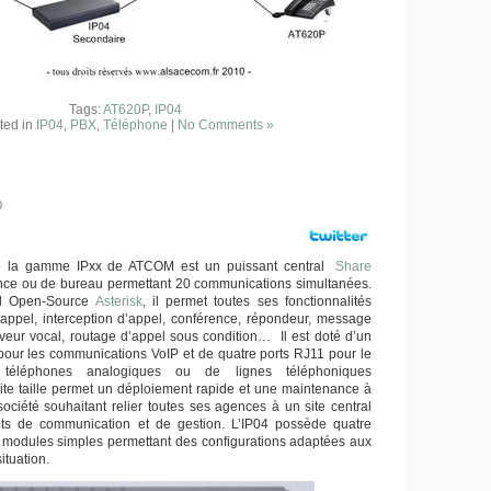
Tags:
AT620P
,
IP04
ted in
IP04
,
PBX
,
Téléphone
|
No Comments »
0
 la gamme IPxx de ATCOM est un puissant central
Share
nce ou de bureau permettant 20 communications simultanées.
iel Open-Source
Asterisk
, il permet toutes ses fonctionnalités
 d’appel, interception d’appel, conférence, répondeur, message
rveur vocal, routage d’appel sous condition… Il est doté d’un
pour les communications VoIP et de quatre ports RJ11 pour le
téléphones analogiques ou de lignes téléphoniques
ite taille permet un déploiement rapide et une maintenance à
ociété souhaitant relier toutes ses agences à un site central
oûts de communication et de gestion. L’IP04 possède quatre
modules simples permettant des configurations adaptées aux
ituation.