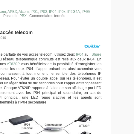
com
,
APBX
,
Atcom
,
IP01
,
IP02
,
IP04
,
IP0x
,
IP2G4A
,
IP4G
Posted in
PBX
|
Commentaires fermés
 accès telecom
2010
 parfaite de vos accès télécom, utilisez deux
IP04
au
Share
 du réseau téléphonique commuté est relié aux deux IP04. En
hones
AT620P
vous bénéficiez de la possibilité d’enregistrer les
s sur les deux IP04. L’appel entrant est ainsi acheminé vers
 connaissent à tout moment l’ensemble des téléphones IP
réseau. Pour éviter un double appel sur les téléphones, il est
er un léger délai de dix secondes pour l’appel entrant passant
re. Chaque AT620P rapporte à l’aide de son affichage par LED
gistrement avec les IP04 principal et secondaire, en cas de
04 principal, une LED rouge s’active et les appels sont
heminés à l’IP04 secondaire.