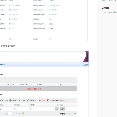
VoIP
Liens
www.als
s extensions: