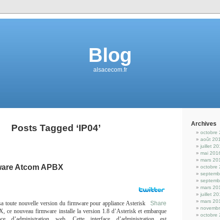
Blog
alsacecom.fr
Archives
Posts Tagged ‘IP04’
octobre
août 20
juillet 2
mai 201
mars 20
ware Atcom APBX
octobre
septemb
septemb
mars 20
juillet 2
mars 20
sa toute nouvelle version du firmware pour appliance Asterisk
Share
novembr
BX
, ce
nouveau firmware installe la version 1.8 d’Asterisk et embarque
octobre
ace d’administration web
. Cette interface d’administration est