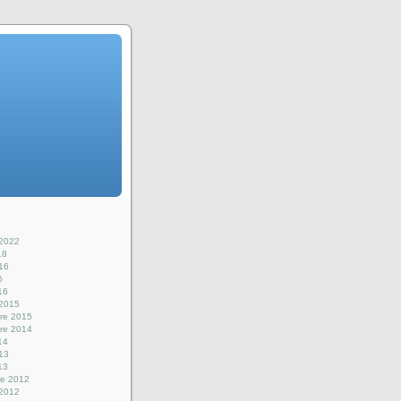
 2022
18
016
6
16
 2015
re 2015
re 2014
14
013
13
e 2012
 2012