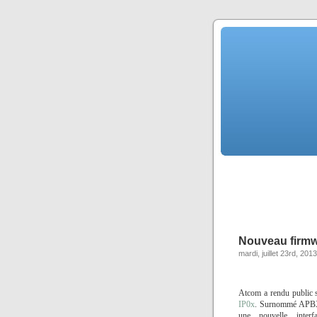
Nouveau firm
mardi, juillet 23rd, 2013
Atcom
a rendu public 
IP0x
. Surnom
mé AP
une nouvelle interf