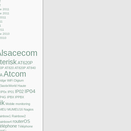
2
2
e 2011
e 2011
 2011
011
1
2011
e 2010
 2010
Alsacecom
terisk
AT620P
10P
AT820
AT820P
AT840
Atcom
A
idge WiFi
Digium
ElastixWorld
Haute
IP04
IP02
IP0x
IP01
IP4G
IPBX
IPPBX
ik
Mobile
monitoring
MEU
MUMEU16
Nagios
ainbow1
Rainbow2
routerOS
ainbow4
éléphone
Téléphone