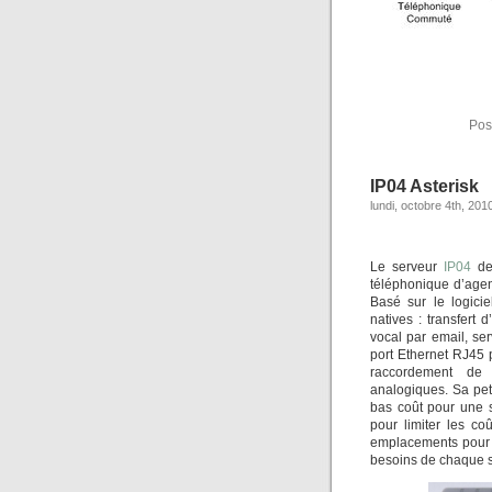
Pos
IP04 Asterisk
lundi, octobre 4th, 201
Le serveur
IP04
de
téléphonique d’age
Basé sur le logic
natives : transfert
vocal par email, se
port Ethernet RJ45 
raccordement de 
analogiques. Sa pet
bas coût pour une s
pour limiter les c
emplacements pour 
besoins de chaque s