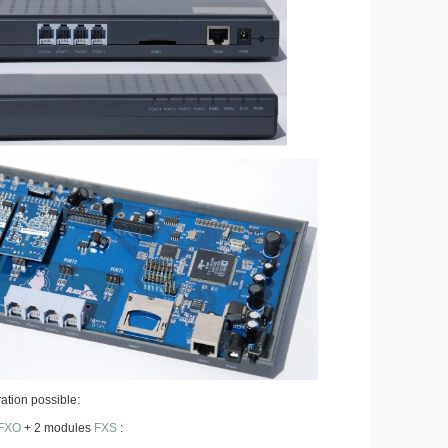
ation possible:
FXO
+ 2 modules
FXS
: