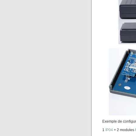
Exemple de configur
1
IP04
+ 2 modules