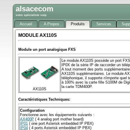
alsacecom
votre spécialiste voip
Accueil
A Propos
Produits
Services
Supp
MODULE AX110S
Module un port analogique FXS
Le module AX110S posséde un port FXS
IP0X de la série IP de raccorder un télé
A tout moment des ports supplémentaire
AX110S supplémentaires. Le module AX11
téléphonique, il supporte n'importe quel 
à 100% avec la carte fille S100M de Digi
la carte TDM400P.
AX110S
Caractéristiques Techniques:
Configuration
Fonctionne avec les équipements suivants :
AX400P
( 4 analog port mother board)
IP01
( one port Asterisk embedded IP PBX)
IP04
( 4 ports Asterisk embedded IP PBX)