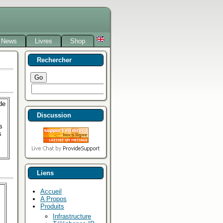
News
Livres
Shop
Rechercher
de
Discussion
s
s
Liens
Accueil
A Propos
Produits
Infrastructure