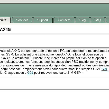
duits
Services
Support
Contacts
Blog
FAQ
 AX4G
Asterisk AX4G est une carte de téléphonie PCI qui supporte le raccordement 
gnes GSM. En utilisant une carte numérique AX4G, le logiciel open source
PBX et un ordinateur, l'utilisateur peut créer sa propre solution de téléphonie
ise incluant toutes les fonctions sophistiquées d'un PBX traditionnel, y compri
tions avancées comme le message du répondeur via email ou des conférence
a carte possède l'emplacement prévu pour quatre modules simples GSM
G01
nis. Chaque module
G01
peut recevoir une carte SIM GSM.