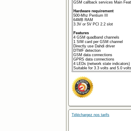
GSM callback services Main Feat
Hardware requirement
500-Mhz Pentium III
64MB RAM
3.3V or 5V PCI 2.2 slot
Features
4 GSM quadband channels
1 SIM card per GSM channel
Directly use Dahdi driver
DTMF detection
GSM data connections
GPRS data connections
4 LEDs (network state indicators)
Suitable for 3.3 volts and 5.0 volt
Téléchargez nos tarifs