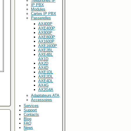
Téléphones IP
IP PBX
Modules
Cartes IP PBX
Passerelles
AX400P
AXE400P
AX800P
AXE800P
AX1600P
AXE1600P
AXE2BL
AXE4BL
AX1D
AX2D
AX4D
AXE1DL
AXE2DL
AXE4DL
AX4G
AX2G4A
Adaptateurs ATA
Accessoires
Services
Support
Contacts
Blog
FAQ
News