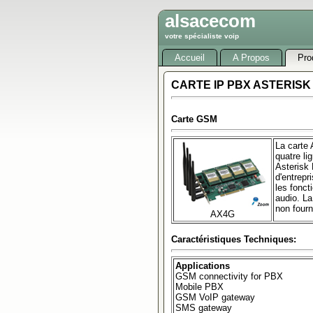
alsacecom
votre spécialiste voip
Accueil
A Propos
Pro
CARTE IP PBX ASTERISK
Carte GSM
La carte 
quatre li
Asterisk 
d'entrepr
les fonc
audio. L
non four
AX4G
Caractéristiques Techniques:
Applications
GSM connectivity for PBX
Mobile PBX
GSM VoIP gateway
SMS gateway