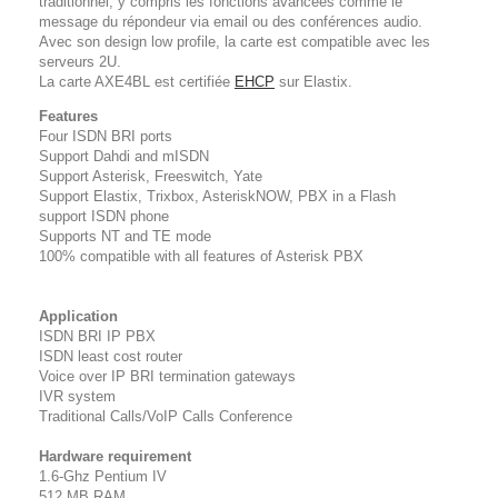
traditionnel, y compris les fonctions avancées comme le
message du répondeur via email ou des conférences audio.
Avec son design low profile, la carte est compatible avec les
serveurs 2U.
La carte AXE4BL est certifiée
EHCP
sur Elastix.
Features
Four ISDN BRI ports
Support Dahdi and mISDN
Support Asterisk, Freeswitch, Yate
Support Elastix, Trixbox, AsteriskNOW, PBX in a Flash
support ISDN phone
Supports NT and TE mode
100% compatible with all features of Asterisk PBX
Application
ISDN BRI IP PBX
ISDN least cost router
Voice over IP BRI termination gateways
IVR system
Traditional Calls/VoIP Calls Conference
Hardware requirement
1.6-Ghz Pentium IV
512 MB RAM