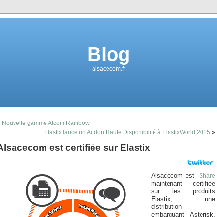
Blog
alsacecom.fr
«
Nouvelle gamme Atcom Rainbow
Elastix lance un Addon Haute Disponibilité à ElastixWorld 2015
»
Alsacecom est certifiée sur Elastix
Alsacecom est
Share
maintenant certifiée
sur les produits
Elastix, une
distribution
embarquant Asterisk.