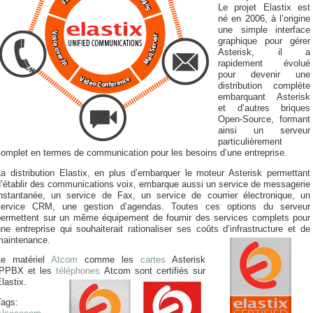
Le projet Elastix est
né en 2006, à l’origine
une simple interface
graphique pour gérer
Asterisk, il a
rapidement évolué
pour devenir une
distribution complète
embarquant Asterisk
et d’autres briques
Open-Source, formant
ainsi un serveur
particulièrement
complet en termes de communication pour les besoins d’une entreprise.
La distribution Elastix, en plus d’embarquer le moteur Asterisk permettant
d’établir des communications voix, embarque aussi un service de messagerie
instantanée, un service de Fax, un service de courrier électronique, un
service CRM, une gestion d’agendas. Toutes ces options du serveur
permettent sur un même équipement de fournir des services complets pour
ne entreprise qui souhaiterait rationaliser ses coûts d’infrastructure et de
maintenance.
Le matériel
Atcom
comme les
cartes
Asterisk
IPPBX et les
téléphones
Atcom sont certifiés sur
lastix.
Tags: